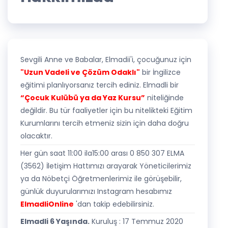
Sevgili Anne ve Babalar, Elmadii'i, çocuğunuz için
"Uzun Vadeli ve Çözüm Odaklı"
bir İngilizce
eğitimi planlıyorsanız tercih ediniz. Elmadli bir
“Çocuk Kulübü ya da Yaz Kursu”
niteliğinde
değildir. Bu tür faaliyetler için bu nitelikteki Eğitim
Kurumlarını tercih etmeniz sizin için daha doğru
olacaktır.
Her gün saat 11:00 ila15:00 arası 0 850 307 ELMA
(3562) İletişim Hattımızı arayarak Yöneticilerimiz
ya da Nöbetçi Öğretmenlerimiz ile görüşebilir,
günlük duyurularımızı Instagram hesabımız
ElmadliOnline
'dan takip edebilirsiniz.
Elmadli 6 Yaşında.
Kuruluş : 17 Temmuz 2020