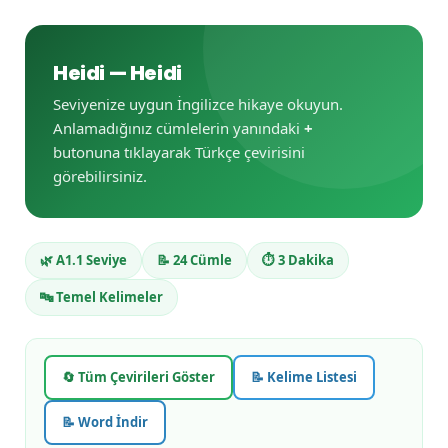
Heidi — Heidi
Seviyenize uygun İngilizce hikaye okuyun.
Anlamadığınız cümlelerin yanındaki
+
butonuna tıklayarak Türkçe çevirisini
görebilirsiniz.
🌿 A1.1 Seviye
📝 24 Cümle
⏱️ 3 Dakika
🔤 Temel Kelimeler
🔄 Tüm Çevirileri Göster
📝 Kelime Listesi
📝 Word İndir