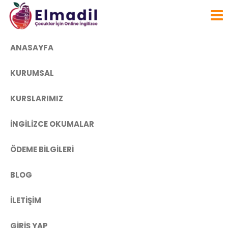
Çocuklar
İçin
Online
ANASAYFA
İngilizce
KURUMSAL
Kursu
KURSLARIMIZ
İNGILIZCE OKUMALAR
ÖDEME BILGILERI
BLOG
İLETIŞIM
GIRIŞ YAP