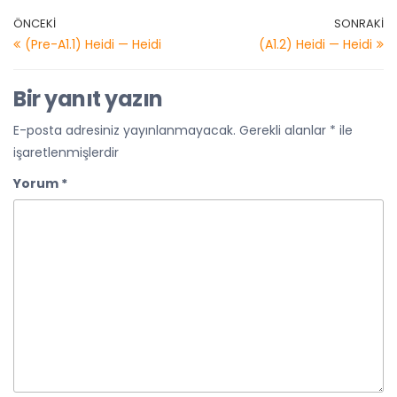
ÖNCEKI
SONRAKI
(Pre-A1.1) Heidi — Heidi
(A1.2) Heidi — Heidi
Bir yanıt yazın
E-posta adresiniz yayınlanmayacak.
Gerekli alanlar
*
ile
işaretlenmişlerdir
Yorum
*