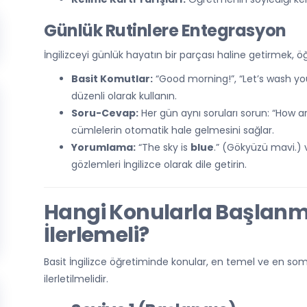
Günlük Rutinlere Entegrasyon
İngilizceyi günlük hayatın bir parçası haline getirmek, öğr
Basit Komutlar:
“Good morning!”, “Let’s wash your 
düzenli olarak kullanın.
Soru-Cevap:
Her gün aynı soruları sorun: “How ar
cümlelerin otomatik hale gelmesini sağlar.
Yorumlama:
“The sky is
blue
.” (Gökyüzü mavi.) 
gözlemleri İngilizce olarak dile getirin.
Hangi Konularla Başlanma
İlerlemeli?
Basit İngilizce öğretiminde konular, en temel ve en s
ilerletilmelidir.