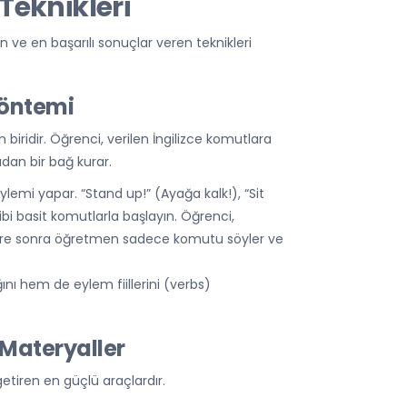
 Teknikleri
n ve en başarılı sonuçlar veren teknikleri
Yöntemi
 biridir. Öğrenci, verilen İngilizce komutlara
udan bir bağ kurar.
mi yapar. “Stand up!” (Ayağa kalk!), “Sit
gibi basit komutlarla başlayın. Öğrenci,
üre sonra öğretmen sadece komutu söyler ve
ı hem de eylem fiillerini (verbs)
 Materyaller
etiren en güçlü araçlardır.