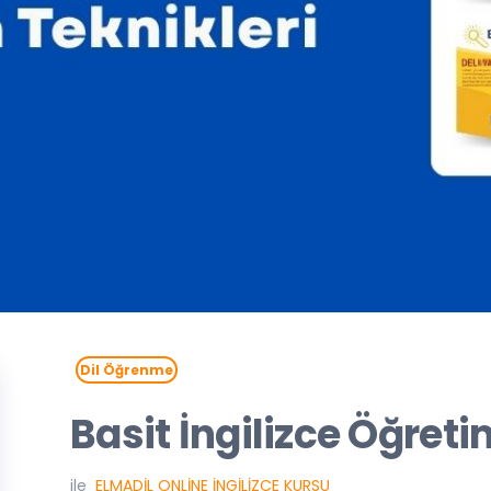
Dil Öğrenme
Basit İngilizce Öğreti
ile
ELMADIL ONLINE İNGILIZCE KURSU