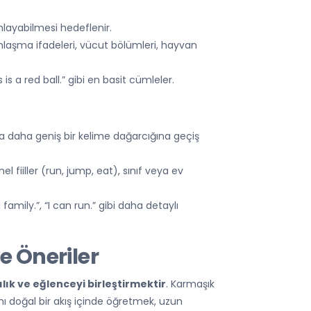
mlayabilmesi hedeflenir.
amlaşma ifadeleri, vücut bölümleri, hayvan
s a red ball.” gibi en basit cümleler.
a daha geniş bir kelime dağarcığına geçiş
mel fiiller (run, jump, eat), sınıf veya ev
family.”, “I can run.” gibi daha detaylı
e Öneriler
lılık ve eğlenceyi birleştirmektir
. Karmaşık
rını doğal bir akış içinde öğretmek, uzun