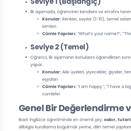
Seviye 1 (Başlangıç)
İlk aşamada, öğrencinin kendisini ve etrafını tanı
Konular:
Renkler, sayılar (1-10), temel sel
isimleri.
Cümle Yapıları:
“What’s your name?”, “This i
Seviye 2 (Temel)
Öğrenci, ilk aşamanın konularını öğrendikten sonr
yapar.
Konular:
Aile üyeleri, yiyecekler, giysiler, te
eşyaları.
Cümle Yapıları:
“I am happy.”, “I have a big 
cümleler.
Genel Bir Değerlendirme v
Basit İngilizce öğretiminde en önemli şey,
sabır, tutar
dilbilgisi kurallarına boğulmak yerine, dilin temel yapıla