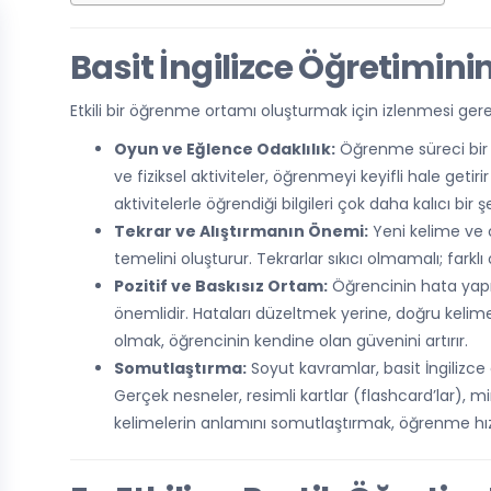
Basit İngilizce Öğretimini
Etkili bir öğrenme ortamı oluşturmak için izlenmesi gere
Oyun ve Eğlence Odaklılık:
Öğrenme süreci bir g
ve fiziksel aktiviteler, öğrenmeyi keyifli hale getir
aktivitelerle öğrendiği bilgileri çok daha kalıcı bir 
Tekrar ve Alıştırmanın Önemi:
Yeni kelime ve c
temelini oluşturur. Tekrarlar sıkıcı olmamalı; farkl
Pozitif ve Baskısız Ortam:
Öğrencinin hata yap
önemlidir. Hataları düzeltmek yerine, doğru keli
olmak, öğrencinin kendine olan güvenini artırır.
Somutlaştırma:
Soyut kavramlar, basit İngilizce 
Gerçek nesneler, resimli kartlar (flashcard’lar), mi
kelimelerin anlamını somutlaştırmak, öğrenme hızını