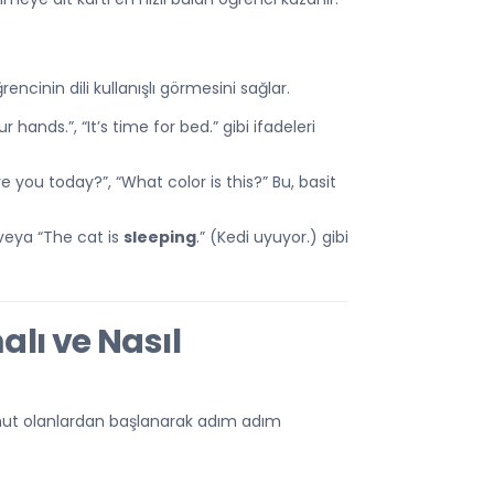
encinin dili kullanışlı görmesini sağlar.
hands.”, “It’s time for bed.” gibi ifadeleri
e you today?”, “What color is this?” Bu, basit
veya “The cat is
sleeping
.” (Kedi uyuyor.) gibi
lı ve Nasıl
omut olanlardan başlanarak adım adım