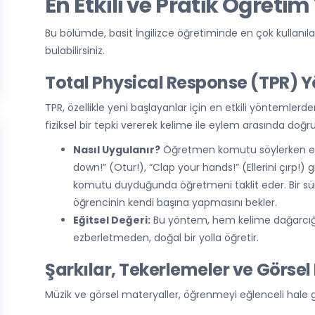
En Etkili ve Pratik Öğretim
Bu bölümde, basit İngilizce öğretiminde en çok kullanıla
bulabilirsiniz.
Total Physical Response (TPR) 
TPR, özellikle yeni başlayanlar için en etkili yöntemlerden
fiziksel bir tepki vererek kelime ile eylem arasında doğr
Nasıl Uygulanır?
Öğretmen komutu söylerken eyle
down!” (Otur!), “Clap your hands!” (Ellerini çırp!) 
komutu duyduğunda öğretmeni taklit eder. Bir s
öğrencinin kendi başına yapmasını bekler.
Eğitsel Değeri:
Bu yöntem, hem kelime dağarcığın
ezberletmeden, doğal bir yolla öğretir.
Şarkılar, Tekerlemeler ve Görsel
Müzik ve görsel materyaller, öğrenmeyi eğlenceli hale g