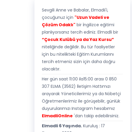
Sevgili Anne ve Babalar, Elmadii'i,
çocuğunuz için
"Uzun Vadeli ve
Çözüm Odaklı"
bir İngilizce eğitimi
planlıyorsanız tercih ediniz. Elmadli bir
“Çocuk Kulübü ya da Yaz Kursu”
niteliğinde değildir. Bu tür faaliyetler
için bu nitelikteki Eğitim Kurumlarını
tercih etmeniz sizin için daha doğru
olacaktır.
Her gün saat 11:00 ila15:00 arası 0 850
307 ELMA (3562) İletişim Hattımızı
arayarak Yöneticilerimiz ya da Nöbetçi
Öğretmenlerimiz ile görüşebilir, günlük
duyurularımızı Instagram hesabımız
ElmadliOnline
'dan takip edebilirsiniz.
Elmadli 6 Yaşında.
Kuruluş : 17