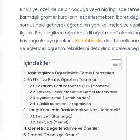
Bir kişiye, özellikle de bir çocuğa veya hiç İngilizce tem
karmaşık gramer kurallarını ezberletmekten ibaret değildi
somut hale getirerek öğrencinin yeni kelimeleri ve yapıl
ilgilidir. Basit İngilizce öğretimi, “dil öğretmeni” olmakta
kaynağı olmayı gerektirir.
Bu rehberde
, dilin temellerini
ve eğlenceli öğretim tekniklerini detaylıca inceleyeceği
İçindekiler
Basit İngilizce Öğretiminin Temel Prensipleri
En Etkili ve Pratik Öğretim Teknikleri
Total Physical Response (TPR) Yöntemi
Şarkılar, Tekerlemeler ve Görsel Materyaller
Oyunlaştırma (Gamification)
Günlük Rutinlere Entegrasyon
Hangi Konularla Başlanmalı ve Nasıl İlerlemeli?
Seviye 1 (Başlangıç)
Seviye 2 (Temel)
Genel Bir Değerlendirme ve Öneriler
Elmadil “Edindikçe Kızarır”