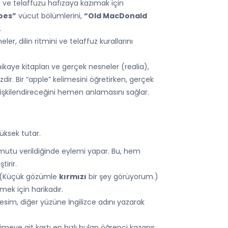
eri ve telaffuzu hafızaya kazımak için
oes”
vücut bölümlerini,
“Old MacDonald
.
ler, dilin ritmini ve telaffuz kurallarını
 hikaye kitapları ve gerçek nesneler (realia),
ir. Bir “apple” kelimesini öğretirken, gerçek
lişkilendireceğini hemen anlamasını sağlar.
ksek tutar.
utu verildiğinde eylemi yapar. Bu, hem
tirir.
” (Küçük gözümle
kırmızı
bir şey görüyorum.)
mek için harikadır.
resim, diğer yüzüne İngilizce adını yazarak
meye ait kartı en hızlı bulan öğrenci kazanır.