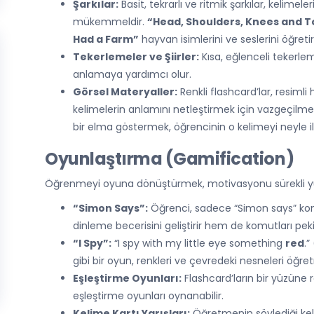
Şarkılar:
Basit, tekrarlı ve ritmik şarkılar, kelimel
mükemmeldir.
“Head, Shoulders, Knees and T
Had a Farm”
hayvan isimlerini ve seslerini öğretir
Tekerlemeler ve Şiirler:
Kısa, eğlenceli tekerleme
anlamaya yardımcı olur.
Görsel Materyaller:
Renkli flashcard’lar, resimli
kelimelerin anlamını netleştirmek için vazgeçilmezd
bir elma göstermek, öğrencinin o kelimeyi neyle i
Oyunlaştırma (Gamification)
Öğrenmeyi oyuna dönüştürmek, motivasyonu sürekli yü
“Simon Says”:
Öğrenci, sadece “Simon says” kom
dinleme becerisini geliştirir hem de komutları pekiş
“I Spy”:
“I spy with my little eye something
red
.
gibi bir oyun, renkleri ve çevredeki nesneleri öğret
Eşleştirme Oyunları:
Flashcard’ların bir yüzüne 
eşleştirme oyunları oynanabilir.
Kelime Kartı Yarışları:
Öğretmenin söylediği keli